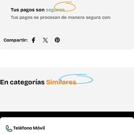
Métodos
Tus pagos son
seguros
de
Tus pagos se procesan de manera segura con:
pago
Compartir:
En categorías
Similares
Teléfono Móvil