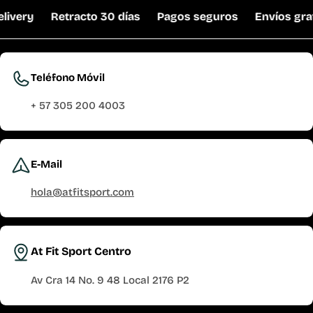
livery
Retracto 30 días
Pagos seguros
Envíos grat
Teléfono Móvil
+ 57 305 200 4003
E-Mail
hola@atfitsport.com
At Fit Sport Centro
Av Cra 14 No. 9 48 Local 2176 P2