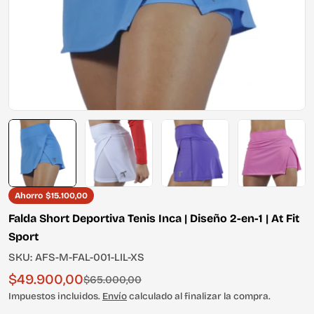
Ahorro
$15.100,00
Falda Short Deportiva Tenis Inca | Diseño 2-en-1 | At Fit
Sport
SKU:
AFS-M-FAL-001-LIL-XS
$49.900,00
Precio
Precio
$65.000,00
de
habitual
Impuestos incluidos.
Envío
calculado al finalizar la compra.