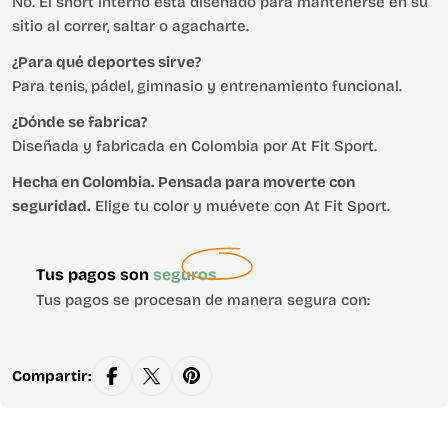
No. El short interno está diseñado para mantenerse en su
sitio al correr, saltar o agacharte.
¿Para qué deportes sirve?
Para tenis, pádel, gimnasio y entrenamiento funcional.
¿Dónde se fabrica?
Diseñada y fabricada en Colombia por At Fit Sport.
Hecha en Colombia. Pensada para moverte con
seguridad.
Elige tu color y muévete con At Fit Sport.
Métodos
Tus pagos son
seguros
de
Tus pagos se procesan de manera segura con:
pago
Compartir: