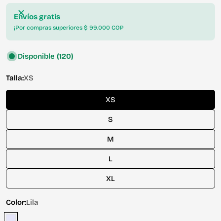
oferta
Envíos gratis
¡Por compras superiores $ 99.000 COP
Disponible
(120)
Talla:
XS
XS
S
M
L
XL
Color:
Lila