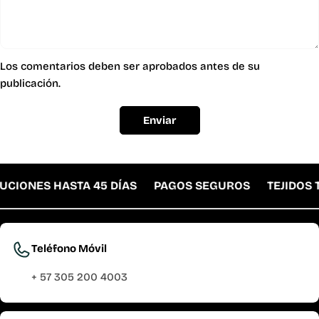
Los comentarios deben ser aprobados antes de su
publicación.
Enviar
CIONES HASTA 45 DÍAS
PAGOS SEGUROS
TEJIDOS T
Teléfono Móvil
+ 57 305 200 4003